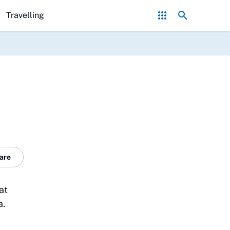
Hindari 7 Kesalahan Bisnis Online Pemula yang 
Travelling
are
at
a.