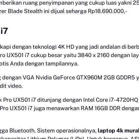
mberikan ruang penyimpanan yang cukup luas yakni 
er Blade Stealth ini dijual seharga Rp18.690.000,-
i7
kapi dengan teknologi 4K HD yang jadi andalan di ber
Pro UX501 i7 cukup besar yaitu 3840 x 2160 dengan lay
notis Anda dengan tampilannya.
ung dengan VGA Nvidia GeForce GTX960M 2GB GDDR5 
dit video.
 Pro UX501 i7 ditunjang dengan Intel Core i7-4720HQ
k Pro UX501 i7 juga menawarkan RAM 16GB DDR denga
ngga Bluetooth. Sistem operasionalnya,
laptop 4k mura
apasitas Lithium Polymer (LiPo). Untuk harganya, A