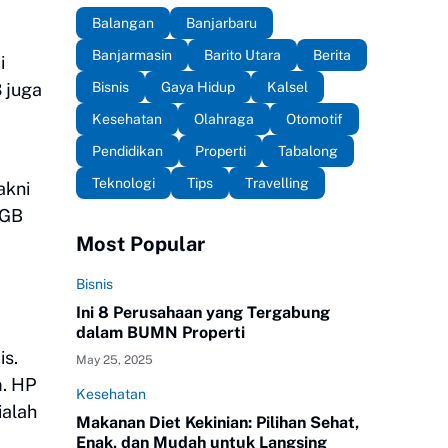
Balangan
Banjarbaru
Banjarmasin
Barito Utara
Berita
i
Bisnis
Gaya Hidup
Kalsel
3 juga
Kesehatan
Olahraga
Otomotif
Pendidikan
Properti
Tabalong
Teknologi
Tips
Travelling
akni
6GB
Most Popular
Bisnis
Ini 8 Perusahaan yang Tergabung
dalam BUMN Properti
is.
May 25, 2025
m. HP
Kesehatan
ialah
Makanan Diet Kekinian: Pilihan Sehat,
Enak, dan Mudah untuk Langsing