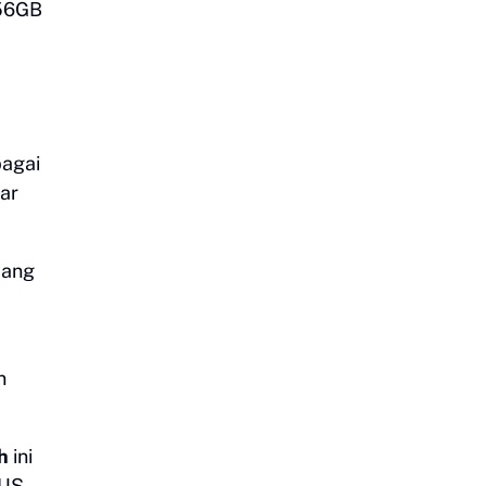
256GB
bagai
ar
yang
n
h
ini
SUS