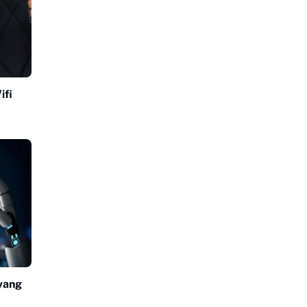
ifi
yang