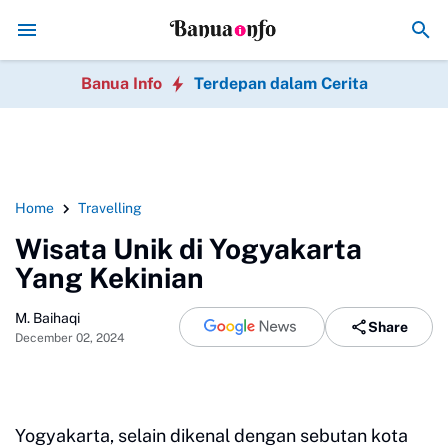
salahan Bisnis Online Pemula yang Paling Fatal
Rekomendasi Gadget Mur
Banua Info
Terdepan dalam Cerita
Home
Travelling
Wisata Unik di Yogyakarta
Yang Kekinian
M. Baihaqi
Share
December 02, 2024
Yogyakarta, selain dikenal dengan sebutan kota