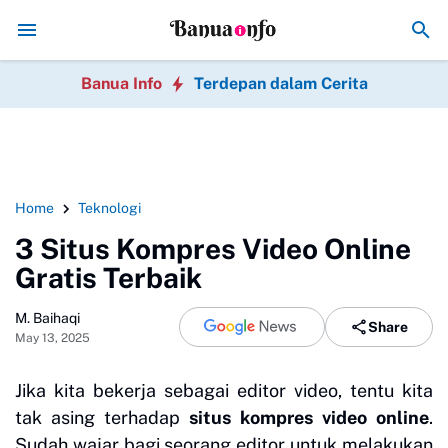
Hindari 7 Kesalahan Bisnis Online Pemula yang Paling Fatal
Rekomenda
Banua Info
Terdepan dalam Cerita
Home
Teknologi
3 Situs Kompres Video Online
Gratis Terbaik
M. Baihaqi
Share
May 13, 2025
Jika kita bekerja sebagai editor video, tentu kita
tak asing terhadap
situs kompres video online
.
Sudah wajar bagi seorang editor untuk melakukan