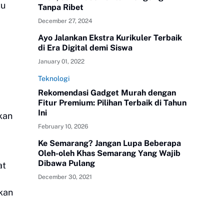
tu
Tanpa Ribet
December 27, 2024
Ayo Jalankan Ekstra Kurikuler Terbaik
di Era Digital demi Siswa
January 01, 2022
Teknologi
Rekomendasi Gadget Murah dengan
Fitur Premium: Pilihan Terbaik di Tahun
Ini
kan
February 10, 2026
Ke Semarang? Jangan Lupa Beberapa
Oleh-oleh Khas Semarang Yang Wajib
Dibawa Pulang
at
December 30, 2021
akan