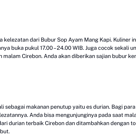
 kelezatan dari Bubur Sop Ayam Mang Kapi. Kuliner in
a buka pukul 17.00 – 24.00 WIB. Juga cocok sekali u
n malam Cirebon. Anda akan diberikan sajian bubur ke
li sebagai makanan penutup yaitu es durian. Bagi para
elezatannya. Anda bisa mengunjunginya pada saat mal
ih dari durian terbaik Cirebon dan ditambahkan dengan t
but.