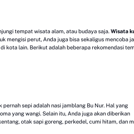
jungi tempat wisata alam, atau budaya saja.
Wisata k
ntuk mengisi perut, Anda juga bisa sekaligus mencoba j
di kota lain. Berikut adalah beberapa rekomendasi te
k pernah sepi adalah nasi jamblang Bu Nur. Hal yang
roma yang wangi. Selain itu, Anda juga akan diberikan
kentang, otak sapi goreng, perkedel, cumi hitam, dan m