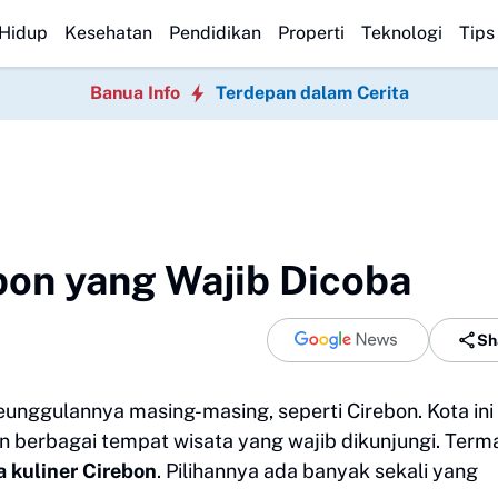
Hindari 7
Hidup
Kesehatan
Pendidikan
Properti
Teknologi
Tips
Banua Info
Terdepan dalam Cerita
bon yang Wajib Dicoba
Sh
unggulannya masing-masing, seperti Cirebon. Kota ini
 berbagai tempat wisata yang wajib dikunjungi. Term
a kuliner Cirebon
. Pilihannya ada banyak sekali yang