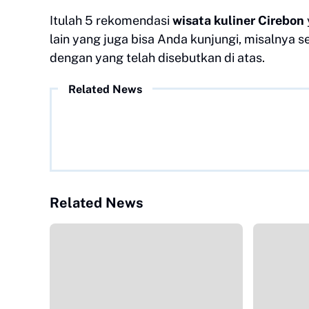
Itulah 5 rekomendasi
wisata kuliner Cirebon
lain yang juga bisa Anda kunjungi, misalnya 
dengan yang telah disebutkan di atas.
Related News
Related News