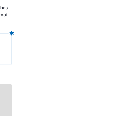
khas
kmat