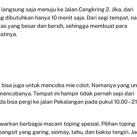
langsung saja menuju ke Jalan Cangkring 2. Jika, dari
 dibutuhkan hanya 10 menit saja. Dari segi tempat, na
tas yang besar dan bersih, sehingga membuat para
atinya.
 bisa juga untuk mencoba mie colot. Namanya yang un
encobanya. Tempat ini hampir tidak pernah sepi dari
 bisa pergi ke jalan Pekalangan pada pukul 10.00 – 2
warkan berbagai macam toping spesial. Pilihan toping
angsit yang garing, siomay, tahu, dan bakso tengiri. Jad