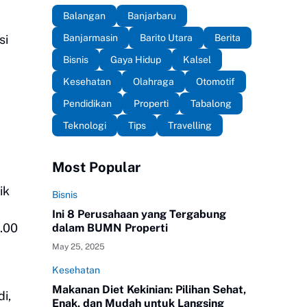
Balangan
Banjarbaru
Banjarmasin
Barito Utara
Berita
si
Bisnis
Gaya Hidup
Kalsel
Kesehatan
Olahraga
Otomotif
Pendidikan
Properti
Tabalong
Teknologi
Tips
Travelling
Most Popular
ik
Bisnis
Ini 8 Perusahaan yang Tergabung
1.00
dalam BUMN Properti
May 25, 2025
Kesehatan
Makanan Diet Kekinian: Pilihan Sehat,
i,
Enak, dan Mudah untuk Langsing